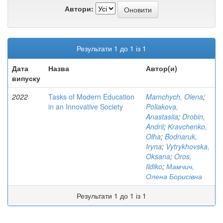
Автори:
Результати 1 до 1 із 1
Дата
Назва
Автор(и)
випуску
2022
Tasks of Modern Education
Mamchych, Olena
;
in an Innovative Society
Poliakova,
Anastasiia
;
Drobin,
Andrii
;
Kravchenko,
Olha
;
Bodnaruk,
Iryna
;
Vytrykhovska,
Oksana
;
Oros,
Ildiko
;
Мамчич,
Олена Борисівна
Результати 1 до 1 із 1