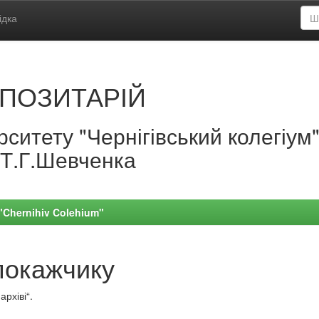
ідка
ПОЗИТАРІЙ
ситету "Чернігівський колегіум
.Т.Г.Шевченка
 "Chernihiv Colehium"
покажчику
рхіві“.