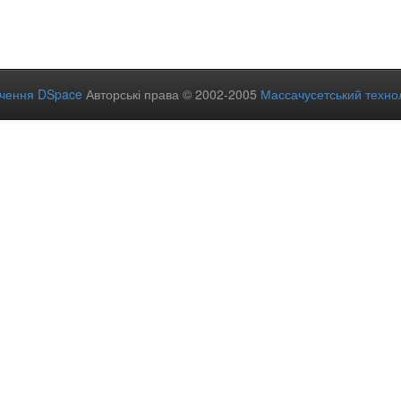
ечення DSpace
Авторські права © 2002-2005
Массачусетський технол