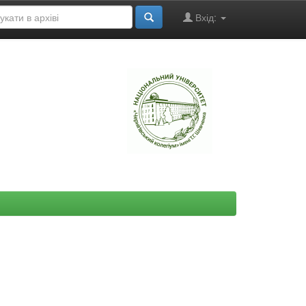
Вхід:
"