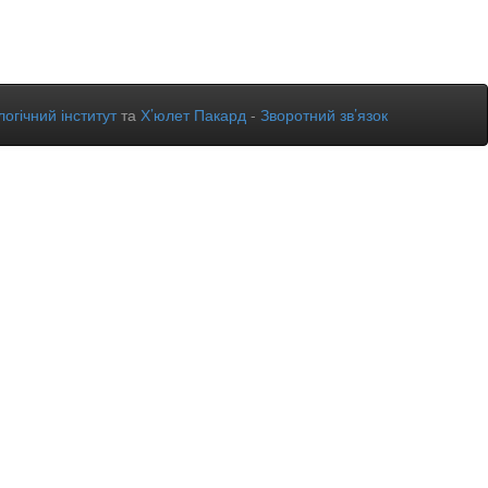
огічний інститут
та
Х’юлет Пакард
-
Зворотний зв’язок