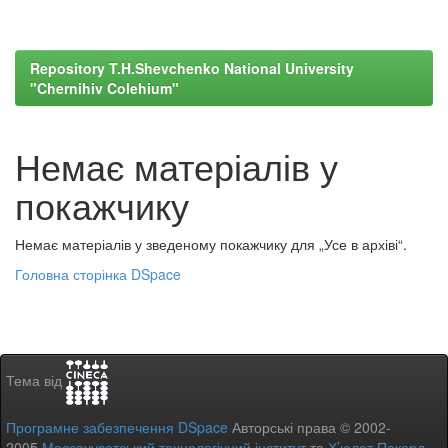
Repository T.H.Shevchenko National University
"Chernihiv Colehium"
Немає матеріалів у
покажчику
Немає матеріалів у зведеному покажчику для „Усе в архіві“.
Головна сторінка DSpace
Тема від
Програмне забезпечення DSpace
Авторські права © 2002-
2005
Массачусетський технологічний інститут
та
Х’юлет Пакард
-