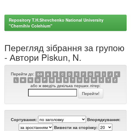
Repository T.H.Shevchenko National University
"Chernihiv Colehium"
Перегляд зібрання за групою
- Автори Piskun, N.
Перейти до:
0-9
A
B
C
D
E
F
G
H
I
J
K
L
M
N
O
P
Q
R
S
T
U
V
W
X
Y
Z
або ж введіть декілька перших літер:
Сортування:
Впорядкування:
Вивести на сторінку: