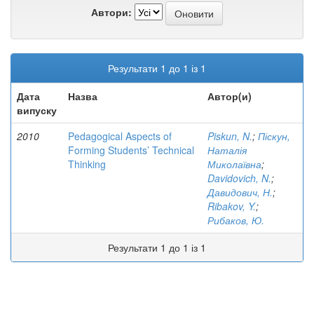
Автори:
Результати 1 до 1 із 1
Дата
Назва
Автор(и)
випуску
2010
Pedagogical Aspects of
Piskun, N.
;
Піскун,
Forming Students’ Technical
Наталія
Thinking
Миколаївна
;
Davidovich, N.
;
Давидович, Н.
;
Ribakov, Y.
;
Рибаков, Ю.
Результати 1 до 1 із 1