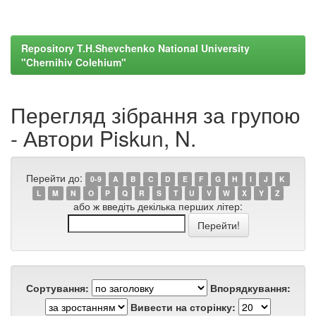
Repository T.H.Shevchenko National University
"Chernihiv Colehium"
Перегляд зібрання за групою
- Автори Piskun, N.
Перейти до:
0-9
A
B
C
D
E
F
G
H
I
J
K
L
M
N
O
P
Q
R
S
T
U
V
W
X
Y
Z
або ж введіть декілька перших літер:
Сортування:
Впорядкування:
Вивести на сторінку: