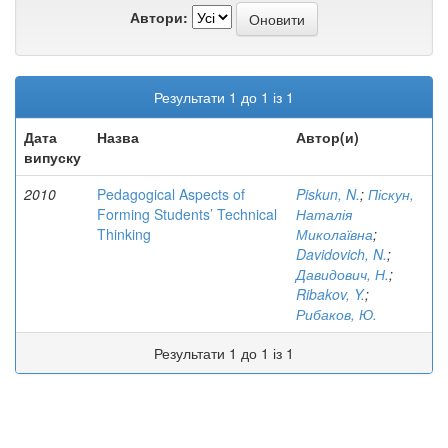
Автори:
Результати 1 до 1 із 1
Дата
Назва
Автор(и)
випуску
2010
Pedagogical Aspects of
Piskun, N.
;
Піскун,
Forming Students’ Technical
Наталія
Thinking
Миколаївна
;
Davidovich, N.
;
Давидович, Н.
;
Ribakov, Y.
;
Рибаков, Ю.
Результати 1 до 1 із 1