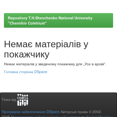
Repository T.H.Shevchenko National University
"Chernihiv Colehium"
Немає матеріалів у
покажчику
Немає матеріалів у зведеному покажчику для „Усе в архіві“.
Головна сторінка DSpace
Тема від
Програмне забезпечення DSpace
Авторські права © 2002-
2005
Массачусетський технологічний інститут
та
Х’юлет Пакард
-