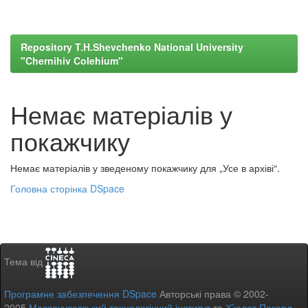
Repository T.H.Shevchenko National University
"Chernihiv Colehium"
Немає матеріалів у
покажчику
Немає матеріалів у зведеному покажчику для „Усе в архіві“.
Головна сторінка DSpace
Тема від
Програмне забезпечення DSpace
Авторські права © 2002-
2005
Массачусетський технологічний інститут
та
Х’юлет Пакард
-