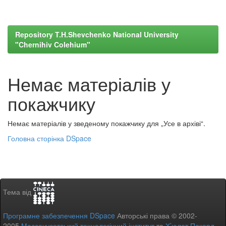
Repository T.H.Shevchenko National University
"Chernihiv Colehium"
Немає матеріалів у
покажчику
Немає матеріалів у зведеному покажчику для „Усе в архіві“.
Головна сторінка DSpace
Тема від
Програмне забезпечення DSpace
Авторські права © 2002-
2005
Массачусетський технологічний інститут
та
Х’юлет Пакард
-