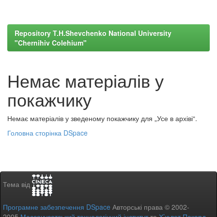
Repository T.H.Shevchenko National University
"Chernihiv Colehium"
Немає матеріалів у
покажчику
Немає матеріалів у зведеному покажчику для „Усе в архіві“.
Головна сторінка DSpace
Тема від
Програмне забезпечення DSpace
Авторські права © 2002-
2005
Массачусетський технологічний інститут
та
Х’юлет Пакард
-