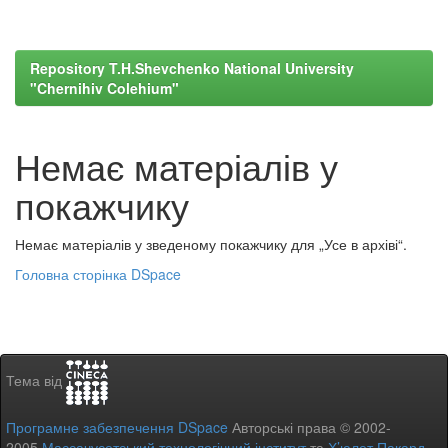
Repository T.H.Shevchenko National University
"Chernihiv Colehium"
Немає матеріалів у
покажчику
Немає матеріалів у зведеному покажчику для „Усе в архіві“.
Головна сторінка DSpace
Тема від
Програмне забезпечення DSpace
Авторські права © 2002-
2005
Массачусетський технологічний інститут
та
Х’юлет Пакард
-