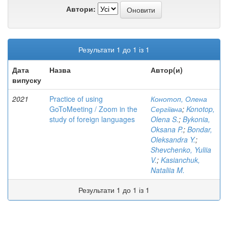
Автори:
Результати 1 до 1 із 1
Дата
Назва
Автор(и)
випуску
2021
Practice of using
Конотоп, Олена
GoToMeeting / Zoom in the
Сергіївна
;
Konotop,
study of foreign languages
Olena S.
;
Bykonia,
Oksana P.
;
Bondar,
Oleksandra Y.
;
Shevchenko, Yuliia
V.
;
Kasianchuk,
Nataliia M.
Результати 1 до 1 із 1