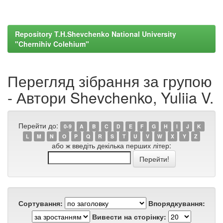
Repository T.H.Shevchenko National University
"Chernihiv Colehium"
Перегляд зібрання за групою
- Автори Shevchenko, Yuliia V.
Перейти до:
0-9
A
B
C
D
E
F
G
H
I
J
K
L
M
N
O
P
Q
R
S
T
U
V
W
X
Y
Z
або ж введіть декілька перших літер:
Сортування:
Впорядкування:
Вивести на сторінку: