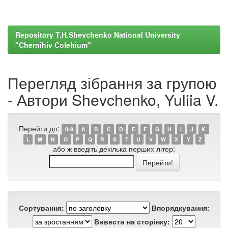
Repository T.H.Shevchenko National University
"Chernihiv Colehium"
Перегляд зібрання за групою
- Автори Shevchenko, Yuliia V.
Перейти до:
0-9
A
B
C
D
E
F
G
H
I
J
K
L
M
N
O
P
Q
R
S
T
U
V
W
X
Y
Z
або ж введіть декілька перших літер:
Сортування:
Впорядкування:
Вивести на сторінку: