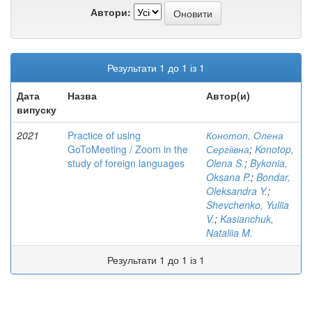
Автори:
Результати 1 до 1 із 1
Дата
Назва
Автор(и)
випуску
2021
Practice of using
Конотоп, Олена
GoToMeeting / Zoom in the
Сергіївна
;
Konotop,
study of foreign languages
Olena S.
;
Bykonia,
Oksana P.
;
Bondar,
Oleksandra Y.
;
Shevchenko, Yuliia
V.
;
Kasianchuk,
Nataliia M.
Результати 1 до 1 із 1