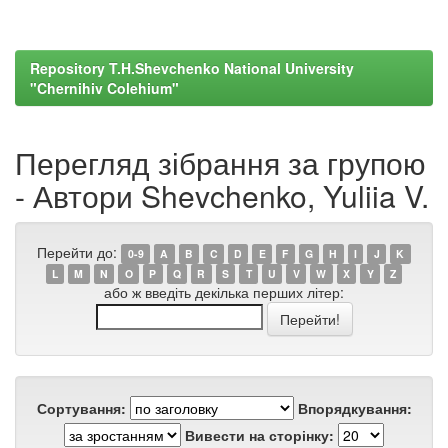
Repository T.H.Shevchenko National University
"Chernihiv Colehium"
Перегляд зібрання за групою
- Автори Shevchenko, Yuliia V.
Перейти до:
0-9
A
B
C
D
E
F
G
H
I
J
K
L
M
N
O
P
Q
R
S
T
U
V
W
X
Y
Z
або ж введіть декілька перших літер:
Сортування:
Впорядкування:
Вивести на сторінку: