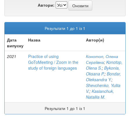
Автори:
Результати 1 до 1 із 1
Дата
Назва
Автор(и)
випуску
2021
Practice of using
Конотоп, Олена
GoToMeeting / Zoom in the
Сергіївна
;
Konotop,
study of foreign languages
Olena S.
;
Bykonia,
Oksana P.
;
Bondar,
Oleksandra Y.
;
Shevchenko, Yuliia
V.
;
Kasianchuk,
Nataliia M.
Результати 1 до 1 із 1