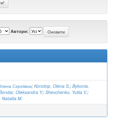
Автори:
лена Сергіївна
;
Konotop, Olena S.
;
Bykonia,
Bondar, Oleksandra Y.
;
Shevchenko, Yuliia V.
;
 Nataliia M.