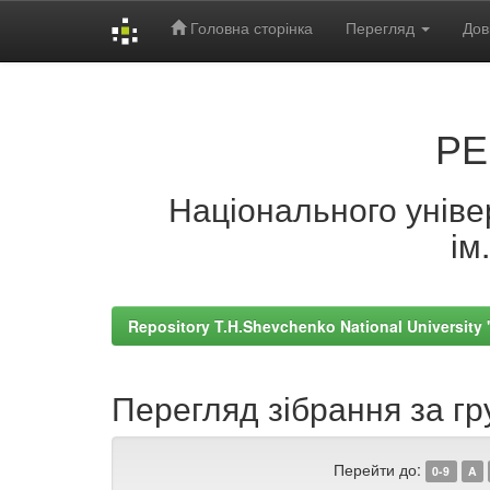
Головна сторінка
Перегляд
Дов
Skip
navigation
РЕ
Національного універ
ім
Repository T.H.Shevchenko National University
Перегляд зібрання за гру
Перейти до:
0-9
A