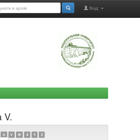
Вхід:
"
 V.
U
V
W
X
Y
Z