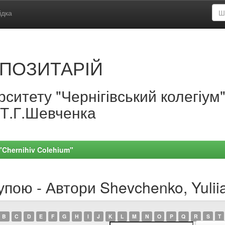
ідка
ПОЗИТАРІЙ
ситету "Чернігівський колегіум
.Т.Г.Шевченка
 "Chernihiv Colehium"
пою - Автори Shevchenko, Yuliia
B
C
D
E
F
G
H
I
J
K
L
M
N
O
P
Q
R
S
T