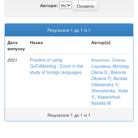
Автори:
Результати 1 до 1 із 1
Дата
Назва
Автор(и)
випуску
2021
Practice of using
Конотоп, Олена
GoToMeeting / Zoom in the
Сергіївна
;
Konotop,
study of foreign languages
Olena S.
;
Bykonia,
Oksana P.
;
Bondar,
Oleksandra Y.
;
Shevchenko, Yuliia
V.
;
Kasianchuk,
Nataliia M.
Результати 1 до 1 із 1