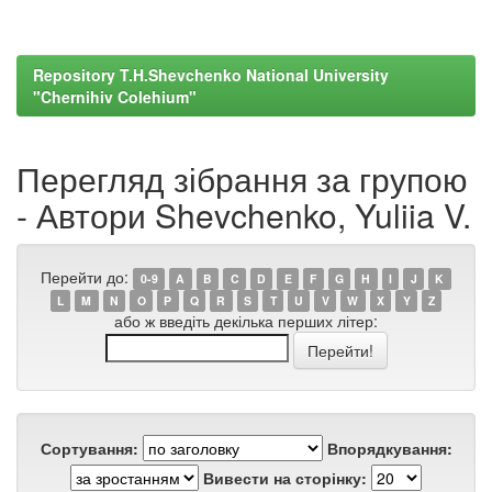
Repository T.H.Shevchenko National University
"Chernihiv Colehium"
Перегляд зібрання за групою
- Автори Shevchenko, Yuliia V.
Перейти до:
0-9
A
B
C
D
E
F
G
H
I
J
K
L
M
N
O
P
Q
R
S
T
U
V
W
X
Y
Z
або ж введіть декілька перших літер:
Сортування:
Впорядкування:
Вивести на сторінку: