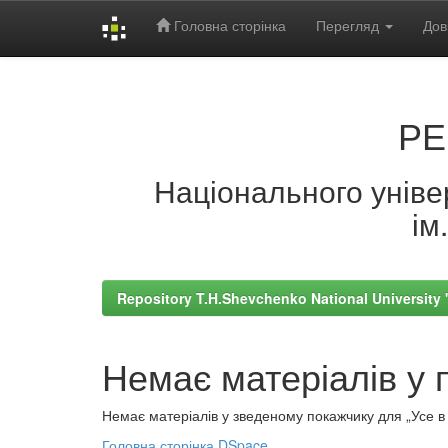
Головна сторінка
Перегляд
Дов
Skip
navigation
РЕ
Національного універ
ім
Repository T.H.Shevchenko National University
Немає матеріалів у 
Немає матеріалів у зведеному покажчику для „Усе в а
Головна сторінка DSpace