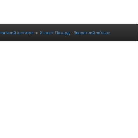
огічний інститут
та
Х’юлет Пакард
-
Зворотний зв’язок