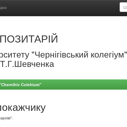
ідка
ПОЗИТАРІЙ
ситету "Чернігівський колегіум
.Т.Г.Шевченка
 "Chernihiv Colehium"
покажчику
рхіві“.