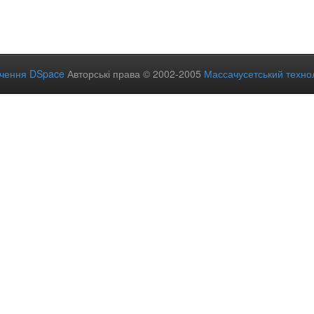
ечення DSpace
Авторські права © 2002-2005
Массачусетський технол