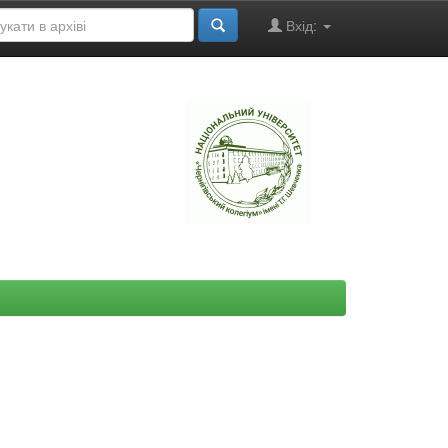
Вхід:
"