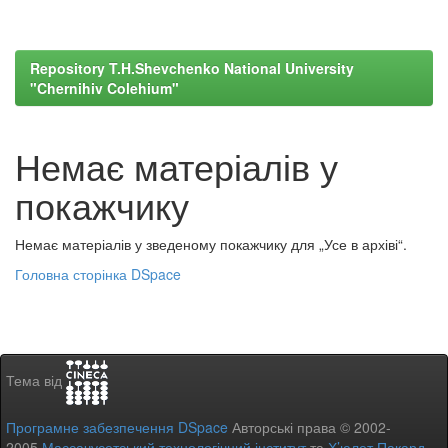
Repository T.H.Shevchenko National University
"Chernihiv Colehium"
Немає матеріалів у
покажчику
Немає матеріалів у зведеному покажчику для „Усе в архіві“.
Головна сторінка DSpace
Тема від
Програмне забезпечення DSpace
Авторські права © 2002-
2005
Массачусетський технологічний інститут
та
Х’юлет Пакард
-