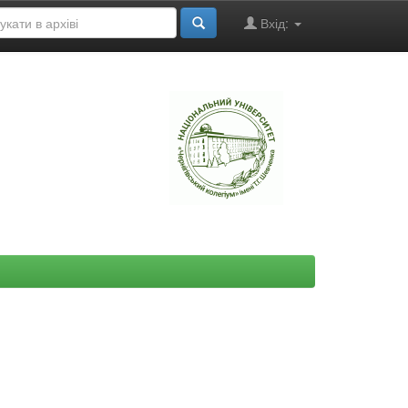
Вхід:
"