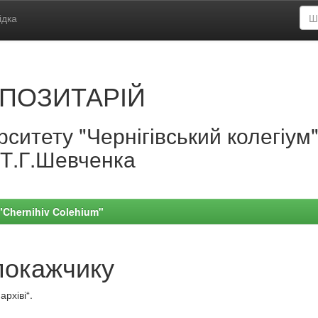
ідка
ПОЗИТАРІЙ
ситету "Чернігівський колегіум
.Т.Г.Шевченка
 "Chernihiv Colehium"
покажчику
рхіві“.