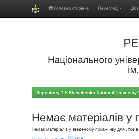
Головна сторінка
Перегляд
Дов
Skip
navigation
РЕ
Національного універ
ім
Repository T.H.Shevchenko National University
Немає матеріалів у 
Немає матеріалів у зведеному покажчику для „Усе в а
Головна сторінка DSpace