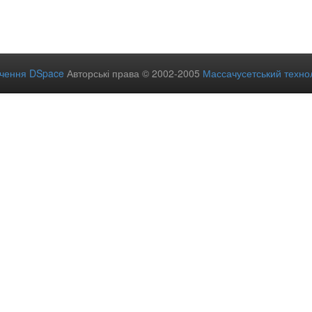
ечення DSpace
Авторські права © 2002-2005
Массачусетський технол