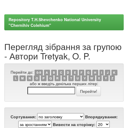
Repository T.H.Shevchenko National University
"Chernihiv Colehium"
Перегляд зібрання за групою
- Автори Tretyak, O. P.
Перейти до:
0-9
A
B
C
D
E
F
G
H
I
J
K
L
M
N
O
P
Q
R
S
T
U
V
W
X
Y
Z
або ж введіть декілька перших літер:
Сортування:
Впорядкування:
Вивести на сторінку: