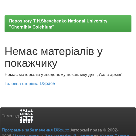
Repository T.H.Shevchenko National University
"Chernihiv Colehium"
Немає матеріалів у
покажчику
Немає матеріалів у зведеному покажчику для „Усе в архіві“.
Головна сторінка DSpace
Тема від
Програмне забезпечення DSpace
Авторські права © 2002-
2005
Массачусетський технологічний інститут
та
Х’юлет Пакард
-