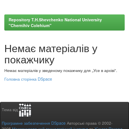
Repository T.H.Shevchenko National University
"Chernihiv Colehium"
Немає матеріалів у
покажчику
Немає матеріалів у зведеному покажчику для „Усе в архіві“.
Головна сторінка DSpace
Тема від
Програмне забезпечення DSpace
Авторські права © 2002-
2005
Массачусетський технологічний інститут
та
Х’юлет Пакард
-