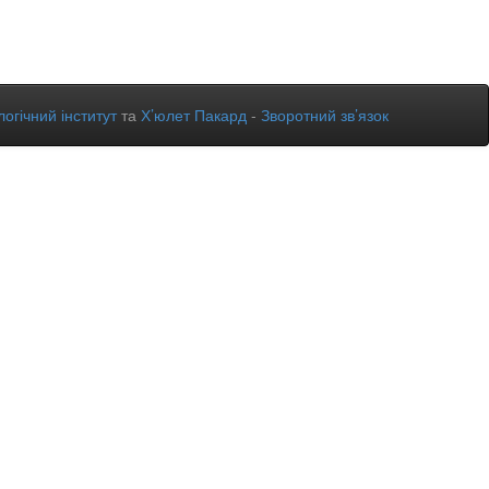
огічний інститут
та
Х’юлет Пакард
-
Зворотний зв’язок