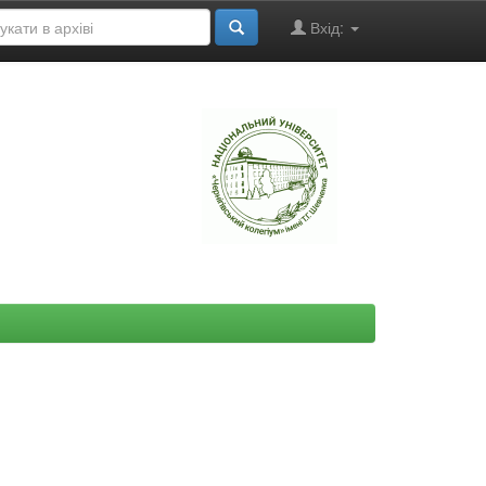
Вхід:
"