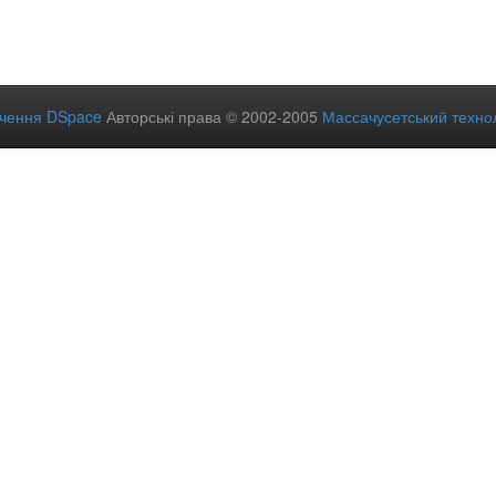
ечення DSpace
Авторські права © 2002-2005
Массачусетський технол