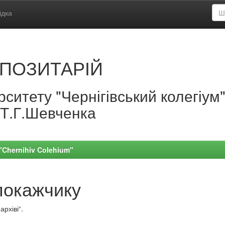
ідка
ПОЗИТАРІЙ
ситету "Чернігівський колегіум
.Т.Г.Шевченка
 "Chernihiv Colehium"
покажчику
рхіві“.