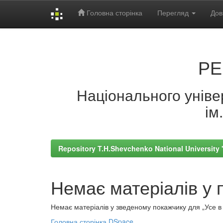
Головна сторінка
Перегляд
Дов
Skip
navigation
РЕ
Національного універ
ім
Repository T.H.Shevchenko National University
Немає матеріалів у 
Немає матеріалів у зведеному покажчику для „Усе в а
Головна сторінка DSpace