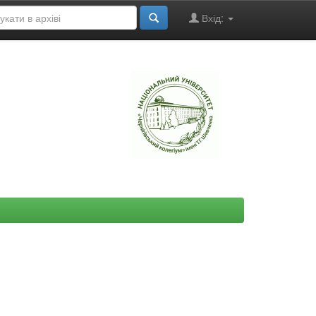
Вхід:
"