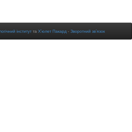
огічний інститут
та
Х’юлет Пакард
-
Зворотний зв’язок