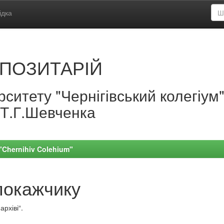
ідка
ПОЗИТАРІЙ
ситету "Чернігівський колегіум
.Т.Г.Шевченка
 "Chernihiv Colehium"
покажчику
рхіві“.