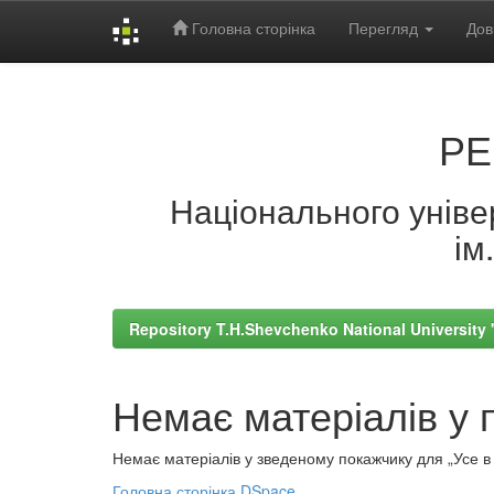
Головна сторінка
Перегляд
Дов
Skip
navigation
РЕ
Національного універ
ім
Repository T.H.Shevchenko National University
Немає матеріалів у 
Немає матеріалів у зведеному покажчику для „Усе в а
Головна сторінка DSpace