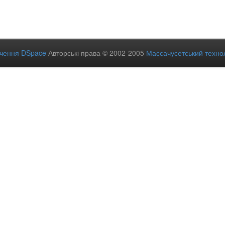
ечення DSpace
Авторські права © 2002-2005
Массачусетський технол