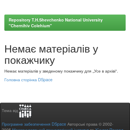
Repository T.H.Shevchenko National University
"Chernihiv Colehium"
Немає матеріалів у
покажчику
Немає матеріалів у зведеному покажчику для „Усе в архіві“.
Головна сторінка DSpace
Тема від
Програмне забезпечення DSpace
Авторські права © 2002-
2005
Массачусетський технологічний інститут
та
Х’юлет Пакард
-