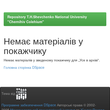
Repository T.H.Shevchenko National University
"Chernihiv Colehium"
Немає матеріалів у
покажчику
Немає матеріалів у зведеному покажчику для „Усе в архіві“.
Головна сторінка DSpace
Тема від
Програмне забезпечення DSpace
Авторські права © 2002-
2005
Массачусетський технологічний інститут
та
Х’юлет Пакард
-