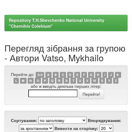
Repository T.H.Shevchenko National University
"Chernihiv Colehium"
Перегляд зібрання за групою
- Автори Vatso, Mykhailo
Перейти до:
0-9
A
B
C
D
E
F
G
H
I
J
K
L
M
N
O
P
Q
R
S
T
U
V
W
X
Y
Z
або ж введіть декілька перших літер:
Сортування:
Впорядкування:
Вивести на сторінку: