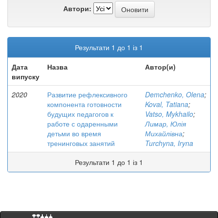
Автори:
Результати 1 до 1 із 1
Дата
Назва
Автор(и)
випуску
2020
Развитие рефлексивного
Demchenko, Olena
;
компонента готовности
Koval, Tatiana
;
будущих педагогов к
Vatso, Mykhailo
;
работе с одаренными
Лимар, Юлія
детьми во время
Михайлівна
;
тренинговых занятий
Turchyna, Iryna
Результати 1 до 1 із 1