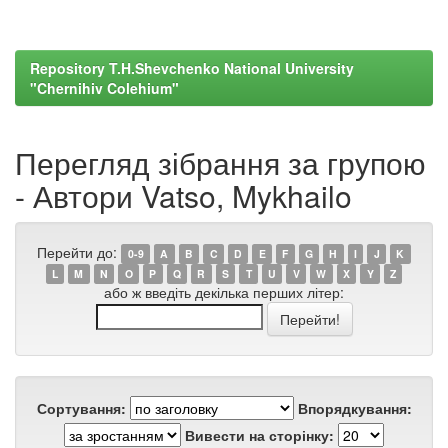
Repository T.H.Shevchenko National University
"Chernihiv Colehium"
Перегляд зібрання за групою
- Автори Vatso, Mykhailo
Перейти до:
0-9
A
B
C
D
E
F
G
H
I
J
K
L
M
N
O
P
Q
R
S
T
U
V
W
X
Y
Z
або ж введіть декілька перших літер:
Сортування:
Впорядкування:
Вивести на сторінку: