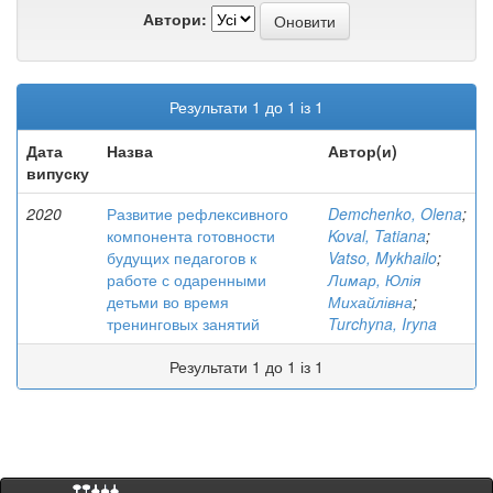
Автори:
Результати 1 до 1 із 1
Дата
Назва
Автор(и)
випуску
2020
Развитие рефлексивного
Demchenko, Olena
;
компонента готовности
Koval, Tatiana
;
будущих педагогов к
Vatso, Mykhailo
;
работе с одаренными
Лимар, Юлія
детьми во время
Михайлівна
;
тренинговых занятий
Turchyna, Iryna
Результати 1 до 1 із 1