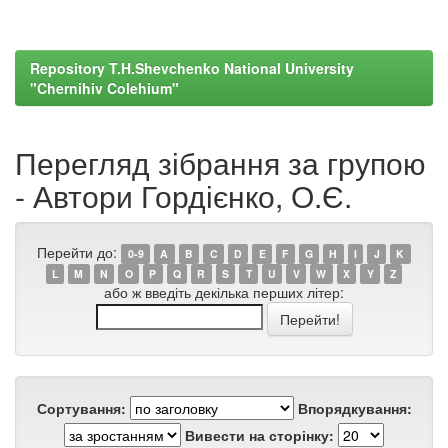
Repository T.H.Shevchenko National University
"Chernihiv Colehium"
Перегляд зібрання за групою
- Автори Гордієнко, О.Є.
Перейти до:
0-9
A
B
C
D
E
F
G
H
I
J
K
L
M
N
O
P
Q
R
S
T
U
V
W
X
Y
Z
або ж введіть декілька перших літер:
Сортування:
Впорядкування:
Вивести на сторінку: