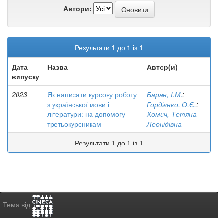
Автори:
Результати 1 до 1 із 1
Дата
Назва
Автор(и)
випуску
2023
Як написати курсову роботу
Баран, І.М.
;
з української мови і
Гордієнко, О.Є.
;
літератури: на допомогу
Хомич, Тетяна
третьокурсникам
Леонідівна
Результати 1 до 1 із 1
Тема від