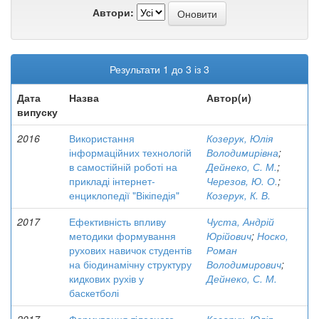
Автори:
Результати 1 до 3 із 3
Дата
Назва
Автор(и)
випуску
2016
Використання
Козерук, Юлія
інформаційних технологій
Володимирівна
;
в самостійній роботі на
Дейнеко, С. М.
;
прикладі інтернет-
Черезов, Ю. О.
;
енциклопедії "Вікіпедія"
Козерук, К. В.
2017
Ефективність впливу
Чуста, Андрій
методики формування
Юрійович
;
Носко,
рухових навичок студентів
Роман
на біодинамічну структуру
Володимирович
;
кидкових рухів у
Дейнеко, С. М.
баскетболі