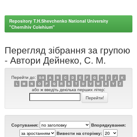
Repository T.H.Shevchenko National University
"Chernihiv Colehium"
Перегляд зібрання за групою
- Автори Дейнеко, С. М.
Перейти до:
0-9
A
B
C
D
E
F
G
H
I
J
K
L
M
N
O
P
Q
R
S
T
U
V
W
X
Y
Z
або ж введіть декілька перших літер:
Сортування:
Впорядкування:
Вивести на сторінку: