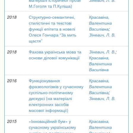
матеріалі історичної прози
Зіневич, Л. В.
М.Гоголя та П.Куліша)
2018
Структурно-семантичні,
Красавіна,
стилістичні та текстові
Валентина
функції епітета в новелі
Василівна
;
Олеся Гончара “За мить
Зіневич, Л. В.
щастя”
2018
Фахова українська мова та
Зіневич, Л. В.
;
основи ділової комунікації
Красавіна,
Валентина
Василівна
2016
Функціонування
Красавіна,
фразеологізмів у сучасному
Валентина
суспільно-політичному
Василівна
;
дискурсі (на матеріалі
Зіневич, Л. В.
електронних засобів
масової інформації)
2015
«Інноваційний бум» у
Красавіна,
сучасному українському
Валентина