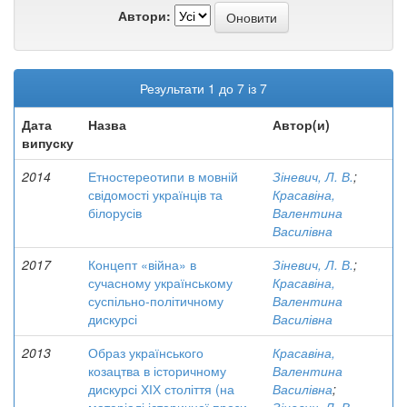
Автори:
Результати 1 до 7 із 7
Дата
Назва
Автор(и)
випуску
2014
Етностереотипи в мовній
Зіневич, Л. В.
;
свідомості українців та
Красавіна,
білорусів
Валентина
Василівна
2017
Концепт «війна» в
Зіневич, Л. В.
;
сучасному українському
Красавіна,
суспільно-політичному
Валентина
дискурсі
Василівна
2013
Образ українського
Красавіна,
козацтва в історичному
Валентина
дискурсі ХІХ століття (на
Василівна
;