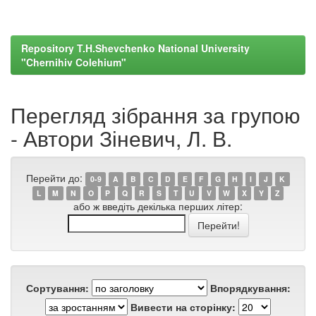
Repository T.H.Shevchenko National University
"Chernihiv Colehium"
Перегляд зібрання за групою
- Автори Зіневич, Л. В.
Перейти до:
0-9
A
B
C
D
E
F
G
H
I
J
K
L
M
N
O
P
Q
R
S
T
U
V
W
X
Y
Z
або ж введіть декілька перших літер:
Сортування:
Впорядкування:
Вивести на сторінку: