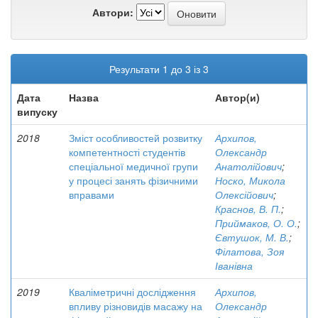
Автори:
Результати 1 до 3 із 3
Дата
Назва
Автор(и)
випуску
2018
Зміст особливостей розвитку
Архипов,
компетентності студентів
Олександр
спеціальної медичної групи
Анатолійович
;
у процесі занять фізичними
Носко, Микола
вправами
Олексійович
;
Краснов, В. П.
;
Приймаков, О. О.
;
Євтушок, М. В.
;
Філатова, Зоя
Іванівна
2019
Кваліметричні дослідження
Архипов,
впливу різновидів масажу на
Олександр