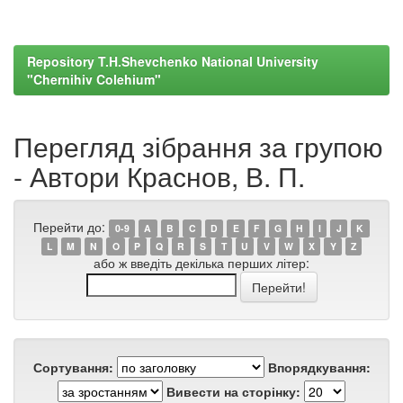
Repository T.H.Shevchenko National University
"Chernihiv Colehium"
Перегляд зібрання за групою
- Автори Краснов, В. П.
Перейти до:
0-9
A
B
C
D
E
F
G
H
I
J
K
L
M
N
O
P
Q
R
S
T
U
V
W
X
Y
Z
або ж введіть декілька перших літер:
Сортування:
Впорядкування:
Вивести на сторінку: