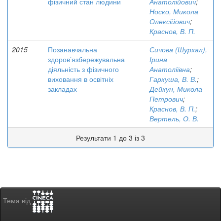
фізичний стан людини
Анатолійович
;
Носко, Микола
Олексійович
;
Краснов, В. П.
2015
Позанавчальна
Сичова (Шурхал),
здоров’язбережувальна
Ірина
діяльність з фізичного
Анатоліївна
;
виховання в освітніх
Гаркуша, В. В.
;
закладах
Дейкун, Микола
Петрович
;
Краснов, В. П.
;
Вертель, О. В.
Результати 1 до 3 із 3
Тема від