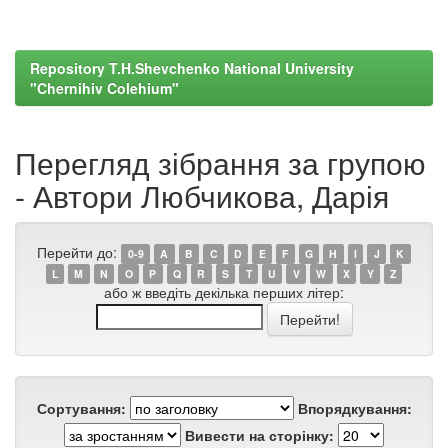
Repository T.H.Shevchenko National University
"Chernihiv Colehium"
Перегляд зібрання за групою
- Автори Любчикова, Дарія
Перейти до:
0-9
A
B
C
D
E
F
G
H
I
J
K
L
M
N
O
P
Q
R
S
T
U
V
W
X
Y
Z
або ж введіть декілька перших літер:
Сортування:
Впорядкування:
Вивести на сторінку: