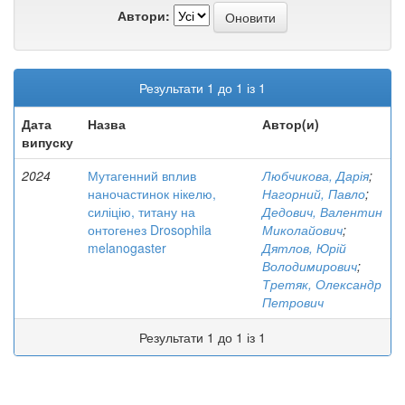
Автори:
Результати 1 до 1 із 1
Дата
Назва
Автор(и)
випуску
2024
Мутагенний вплив
Любчикова, Дарія
;
наночастинок нікелю,
Нагорний, Павло
;
силіцію, титану на
Дедович, Валентин
онтогенез Drosophila
Миколайович
;
melanogaster
Дятлов, Юрій
Володимирович
;
Третяк, Олександр
Петрович
Результати 1 до 1 із 1