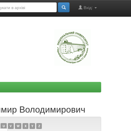
Вхід:
"
димир Володимирович
U
V
W
X
Y
Z