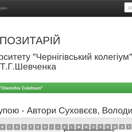
ідка
ПОЗИТАРІЙ
ситету "Чернігівський колегіум
.Т.Г.Шевченка
 "Chernihiv Colehium"
рупою - Автори Суховєєв, Воло
B
C
D
E
F
G
H
I
J
K
L
M
N
O
P
Q
R
S
T