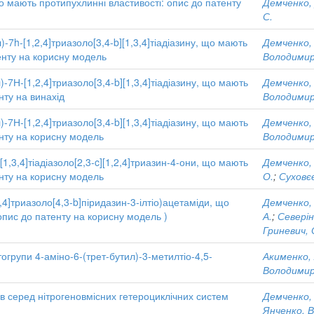
 що мають протипухлинні властивості: опис до патенту
Демченко, 
С.
-7h-[1,2,4]триазоло[3,4-b][1,3,4]тіадіазину, що мають
Демченко, 
енту на корисну модель
Володимир
-7Н-[1,2,4]триазоло[3,4-b][1,3,4]тіадіазину, що мають
Демченко, 
нту на винахід
Володимир
-7Н-[1,2,4]триазоло[3,4-b][1,3,4]тіадіазину, що мають
Демченко, 
енту на корисну модель
Володимир
[1,3,4]тіадіазоло[2,3-c][1,2,4]триазин-4-они, що мають
Демченко, 
енту на корисну модель
О.
;
Суховє
,4]триазоло[4,3-b]піридазин-3-ілтіо)ацетаміди, що
Демченко, 
опис до патенту на корисну модель )
А.
;
Северіна
Гриневич, 
рупи 4-аміно-6-(трет-бутил)-3-метилтіо-4,5-
Акименко, 
Володимир
 серед нітрогеновмісних гетероциклічних систем
Демченко, 
Янченко, В