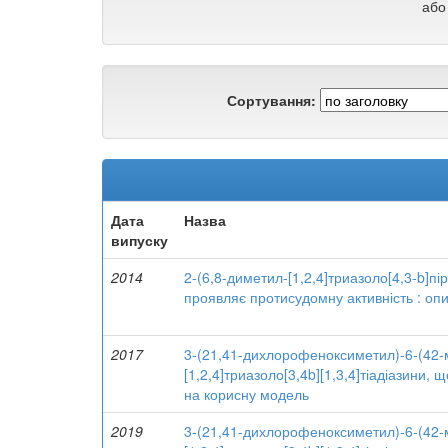
або
Сортування:
Дата
Назва
випуску
2014
2-(6,8-диметил-[1,2,4]триазоло[4,3-b]п
проявляє протисудомну активність : оп
2017
3-(21,41-дихлорофеноксиметил)-6-(42-
[1,2,4]триазоло[3,4b][1,3,4]тіадіазини,
на корисну модель
2019
3-(21,41-дихлорофеноксиметил)-6-(42-