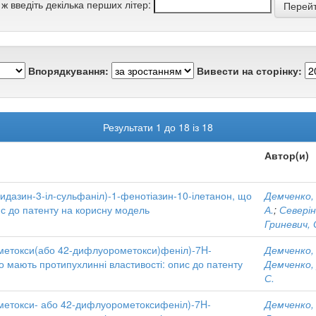
 ж введіть декілька перших літер:
Впорядкування:
Вивести на сторінку:
Результати 1 до 18 із 18
Автор(и)
іридазин-3-іл-сульфаніл)-1-фенотіазин-10-ілетанон, що
Демченко, 
ис до патенту на корисну модель
А.
;
Северіна
Гриневич, 
метокси(або 42-дифлуорометокси)феніл)-7H-
Демченко, 
 що мають протипухлинні властивості: опис до патенту
Демченко, 
С.
метокси- або 42-дифлуорометоксифеніл)-7H-
Демченко, 