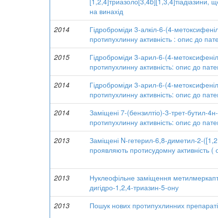
[1,2,4]триазоло[3,4b][1,3,4]тіадіазини,
на винахід
2014
Гідроброміди 3-алкіл-6-(4-метоксифеніл)
протипухлинну активність : опис до пат
2015
Гідроброміди 3-арил-6-(4-метоксифеніл)
протипухлинну активність: опис до пате
2014
Гідроброміди 3-арил-6-(4-метоксифеніл)
протипухлинну активність: опис до пат
2014
Заміщені 7-(бензилтіо)-3-трет-бутил-4н-
протипухлинну активність: опис до пат
2013
Заміщені N-гетерил-6,8-диметил-2-([1,2
проявляють протисудомну активність ( 
2013
Нуклеофільне заміщення метилмеркаптог
дигідро-1,2,4-триазин-5-ону
2013
Пошук нових протипухлинних препаратів