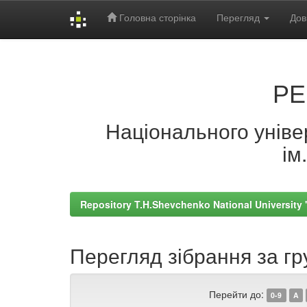
Головна сторінка
Перегляд
Дов
Skip
navigation
РЕ
Національного універ
ім
Repository T.H.Shevchenko National University
Перегляд зібрання за г
Перейти до:
0-9
A