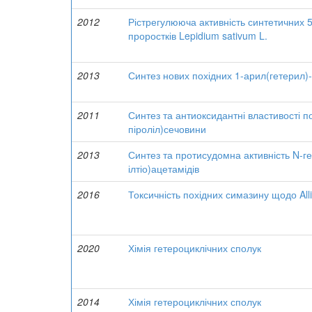
2012
Рістрегулююча активність синтетичних 5
проростків Lepidium sativum L.
2013
Синтез нових похідних 1-арил(гетерил)-
2011
Синтез та антиоксидантні властивості п
піроліл)сечовини
2013
Синтез та протисудомна активність N-гет
ілтіо)ацетамідів
2016
Токсичність похідних симазину щодо All
2020
Хімія гетероциклічних сполук
2014
Хімія гетероциклічних сполук