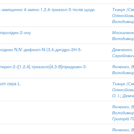
-заміщених 4-аміно-1,2,4-триазол-3-тіолів щодо
Ткачук (См
Олексійов
Володимир
піролідин-2-ону
Москаленко
Володимир
охідних N,N’-дифеніл-N-(3,4-дигідро-2Н-5-
Демченко,
Сергійови
ерил-2-([1,2,4]-триазоло[4,3-В]піридазин-3-
Янченко, В
Володимир
ium cepa L.
Ткачук (См
Олексійов
О. І.
;
Демче
Янченко, В
Володимир
Григорій 
Янченко, В