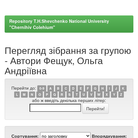
Repository T.H.Shevchenko National University
"Chernihiv Colehium"
Перегляд зібрання за групою
- Автори Фещук, Ольга
Андріївна
Перейти до:
0-9
A
B
C
D
E
F
G
H
I
J
K
L
M
N
O
P
Q
R
S
T
U
V
W
X
Y
Z
або ж введіть декілька перших літер:
Сортування:
Впорядкування: