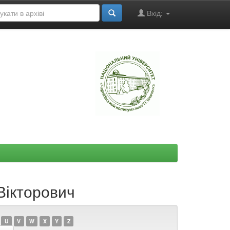
Вхід:
"
Вікторович
U
V
W
X
Y
Z