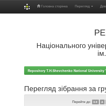
Головна сторінка
Перегляд
Дов
Skip
navigation
РЕ
Національного універ
ім
Repository T.H.Shevchenko National University
Перегляд зібрання за гр
Перейти до:
0-9
A