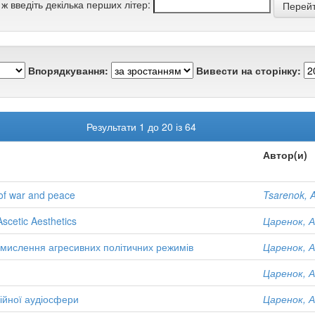
 ж введіть декілька перших літер:
Впорядкування:
Вивести на сторінку:
Результати 1 до 20 із 64
Автор(и)
m of war and peace
Tsarenok, A
scetic Aesthetics
Царенок, А
осмислення агресивних політичних режимів
Царенок, А
Царенок, А
гійної аудіосфери
Царенок, А