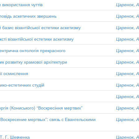
 використання чуттів
Царенок, А
оповідь аскетичних звершень
Царенок, А
базис візантійської естетики аскетизму
Царенок, А
сті візантійської естетики аскетизму
Царенок, А
центрична онтологія прекрасного
Царенок, А
ик розвитку храмової архітектури
Царенок, А
ції осмислення
Царенок, А
рико-естетичних студій
Царенок, А
Царенок, А
ргія (Кониського) “Воскресіння мертвих”
Царенок, А
“Воскресение мертвых”: связь с Евангельскими
Царенок, А
 Т. Г. Шевченка
Царенок, А