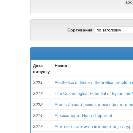
або
Сортування:
Дата
Назва
випуску
2024
Aesthetics of history: theoretical proble
2017
The Cosmological Potential of Byzantine A
2022
Агонія Zвіра. Досвід історіософського 
2014
Архимандрит Иона (Пирогов)
2017
Аскетико-естетична інтерпретація літур