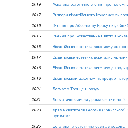
2019
Аскетико-естетичне вчення про належне
2017
Витвори візантійського іконопису як пр
2016
Вчення про Абсолютну Красу як ідейний 
2016
Вчення про Божественне Світло в контек
2016
Візантійська естетика аскетизму як тео
2017
Візантійська естетика аскетизму як чинн
2016
Візантійська естетика аскетизму: тради
2016
Візантійський аскетизм як предмет істо
2021
Догмат о Троице и разум
2021
Догматичні смисли драми святителя Гео
2020
Драма святителя Георгия (Конисского) 
притчами
2025
Естетика та естетична освіта в рецепції