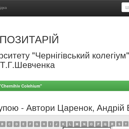
ідка
ПОЗИТАРІЙ
ситету "Чернігівський колегіум
.Т.Г.Шевченка
 "Chernihiv Colehium"
упою - Автори Царенок, Андрій 
B
C
D
E
F
G
H
I
J
K
L
M
N
O
P
Q
R
S
T