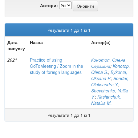
Автори:
Результати 1 до 1 із 1
Дата
Назва
Автор(и)
випуску
2021
Practice of using
Конотоп, Олена
GoToMeeting / Zoom in the
Сергіївна
;
Konotop,
study of foreign languages
Olena S.
;
Bykonia,
Oksana P.
;
Bondar,
Oleksandra Y.
;
Shevchenko, Yuliia
V.
;
Kasianchuk,
Nataliia M.
Результати 1 до 1 із 1