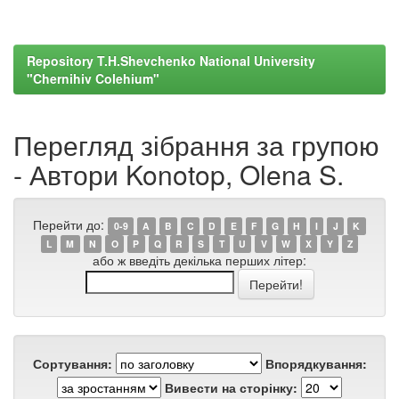
Repository T.H.Shevchenko National University
"Chernihiv Colehium"
Перегляд зібрання за групою
- Автори Konotop, Olena S.
Перейти до:
0-9
A
B
C
D
E
F
G
H
I
J
K
L
M
N
O
P
Q
R
S
T
U
V
W
X
Y
Z
або ж введіть декілька перших літер:
Сортування:
Впорядкування:
Вивести на сторінку: