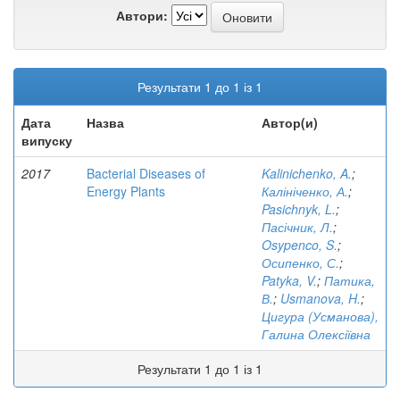
Автори:
Результати 1 до 1 із 1
Дата
Назва
Автор(и)
випуску
2017
Bacterial Diseases of
Kalinichenko, A.
;
Energy Plants
Калініченко, А.
;
Pasichnyk, L.
;
Пасічник, Л.
;
Osypenco, S.
;
Осипенко, С.
;
Patyka, V.
;
Патика,
В.
;
Usmanova, H.
;
Цигура (Усманова),
Галина Олексіївна
Результати 1 до 1 із 1