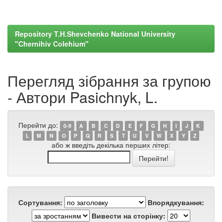
Repository T.H.Shevchenko National University
"Chernihiv Colehium"
Перегляд зібрання за групою
- Автори Pasichnyk, L.
Перейти до:
0-9
A
B
C
D
E
F
G
H
I
J
K
L
M
N
O
P
Q
R
S
T
U
V
W
X
Y
Z
або ж введіть декілька перших літер:
Сортування:
Впорядкування:
Вивести на сторінку: