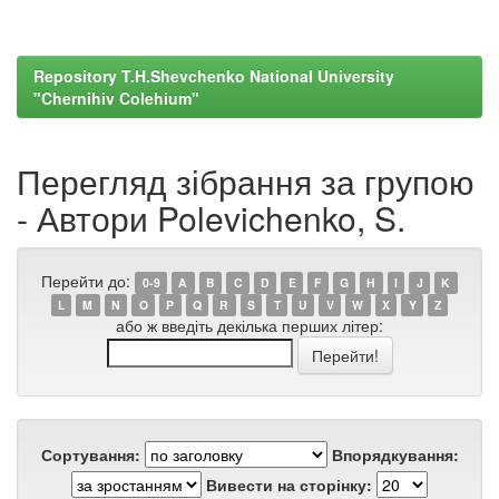
Repository T.H.Shevchenko National University
"Chernihiv Colehium"
Перегляд зібрання за групою
- Автори Polevichenko, S.
Перейти до:
0-9
A
B
C
D
E
F
G
H
I
J
K
L
M
N
O
P
Q
R
S
T
U
V
W
X
Y
Z
або ж введіть декілька перших літер:
Сортування:
Впорядкування:
Вивести на сторінку: