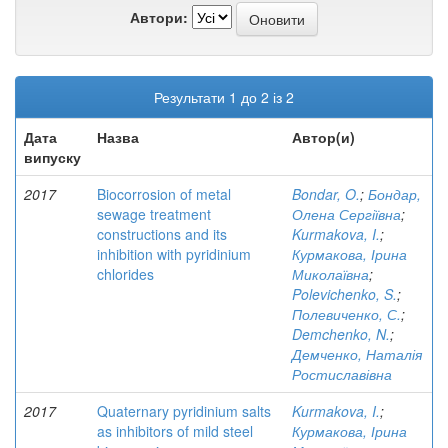
Автори:
Результати 1 до 2 із 2
Дата
Назва
Автор(и)
випуску
2017
Biocorrosion of metal
Bondar, O.
;
Бондар,
sewage treatment
Олена Сергіївна
;
constructions and its
Kurmakova, I.
;
inhibition with pyridinium
Курмакова, Ірина
chlorides
Миколаївна
;
Polevichenko, S.
;
Полевиченко, С.
;
Demchenko, N.
;
Демченко, Наталія
Ростиславівна
2017
Quaternary pyridinium salts
Kurmakova, I.
;
as inhibitors of mild steel
Курмакова, Ірина