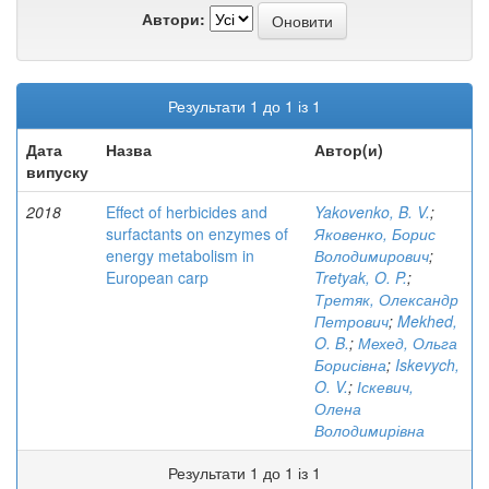
Автори:
Результати 1 до 1 із 1
Дата
Назва
Автор(и)
випуску
2018
Effect of herbicides and
Yakovenko, B. V.
;
surfactants on enzymes of
Яковенко, Борис
energy metabolism in
Володимирович
;
European carp
Tretyak, O. P.
;
Третяк, Олександр
Петрович
;
Mekhed,
O. B.
;
Мехед, Ольга
Борисівна
;
Iskevych,
O. V.
;
Іскевич,
Олена
Володимирівна
Результати 1 до 1 із 1