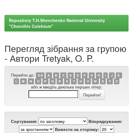
Repository T.H.Shevchenko National University
"Chernihiv Colehium"
Перегляд зібрання за групою
- Автори Tretyak, O. P.
Перейти до:
0-9
A
B
C
D
E
F
G
H
I
J
K
L
M
N
O
P
Q
R
S
T
U
V
W
X
Y
Z
або ж введіть декілька перших літер:
Сортування:
Впорядкування:
Вивести на сторінку: