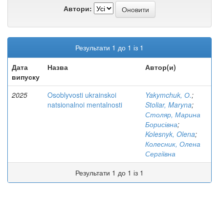
Автори:
Результати 1 до 1 із 1
Дата
Назва
Автор(и)
випуску
2025
Osoblyvosti ukrainskoi
Yakymchuk, О.
;
natsionalnoi mentalnosti
Stoliar, Maryna
;
Столяр, Марина
Борисівна
;
Kolesnyk, Olena
;
Колесник, Олена
Сергіївна
Результати 1 до 1 із 1