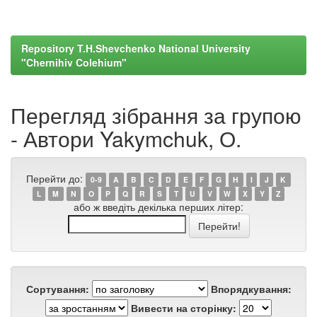
Repository T.H.Shevchenko National University
"Chernihiv Colehium"
Перегляд зібрання за групою
- Автори Yakymchuk, О.
Перейти до:
0-9
A
B
C
D
E
F
G
H
I
J
K
L
M
N
O
P
Q
R
S
T
U
V
W
X
Y
Z
або ж введіть декілька перших літер:
Сортування:
Впорядкування:
Вивести на сторінку: