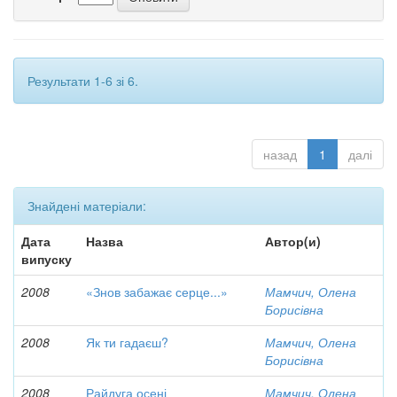
Результати 1-6 зі 6.
назад
1
далі
Знайдені матеріали:
Дата
Назва
Автор(и)
випуску
2008
«Знов забажає серце...»
Мамчич, Олена
Борисівна
2008
Як ти гадаєш?
Мамчич, Олена
Борисівна
2008
Райдуга осені
Мамчич, Олена