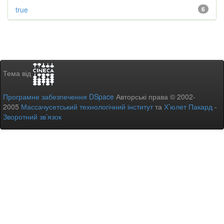
true
6
Тема від
Програмне забезпечення DSpace
Авторські права © 2002-
2005
Массачусетський технологічний інститут
та
Х’юлет Пакард
-
Зворотний зв’язок