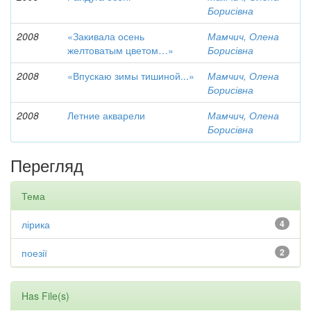
Борисівна
2008
«Закивала осень
Мамчич, Олена
желтоватым цветом…»
Борисівна
2008
«Впускаю зимы тишиной...»
Мамчич, Олена
Борисівна
2008
Летние акварели
Мамчич, Олена
Борисівна
Перегляд
Тема
лірика
4
поезії
2
Has File(s)