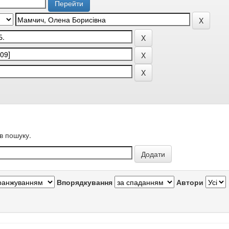
в пошуку.
Впорядкування
Автори