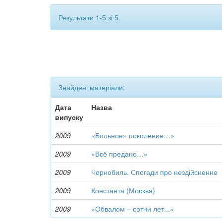
Результати 1-5 зі 5.
Знайдені матеріали:
Дата
Назва
випуску
2009
«Больное» поколение…»
2009
«Всё предано…»
2009
Чорнобиль. Спогади про нездійсненне
2009
Константа (Москва)
2009
«Обвалом – сотни лет...»