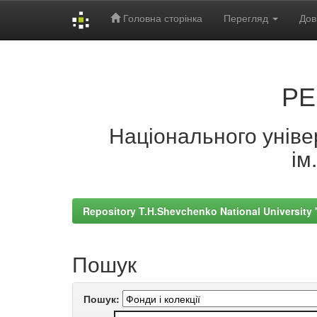
Головна сторінка
Перегляд
Дов
Skip
navigation
РЕ
Національного універ
ім
Repository T.H.Shevchenko National University
Пошук
Пошук: