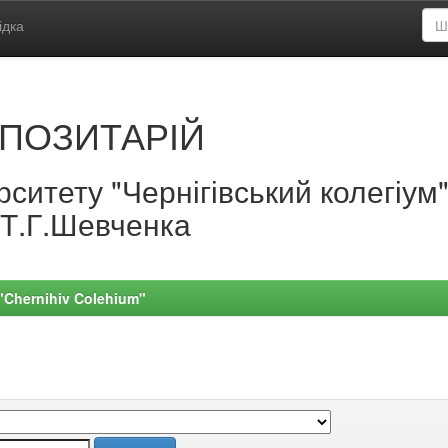
ідка
ПОЗИТАРІЙ
ситету "Чернігівський колегіум
.Т.Г.Шевченка
 "Chernihiv Colehium"