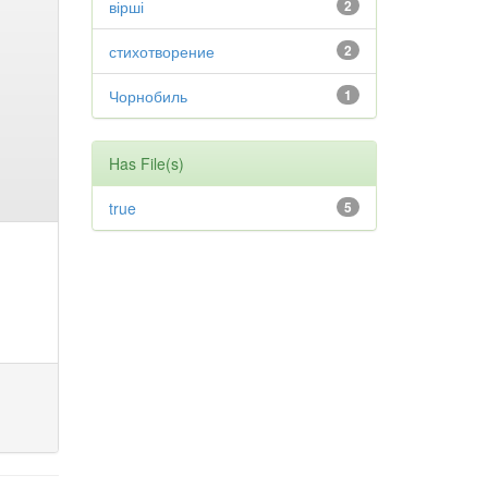
вірші
2
стихотворение
2
Чорнобиль
1
Has File(s)
true
5