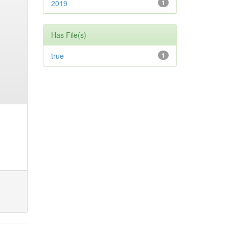
2019
1
Has File(s)
true
1