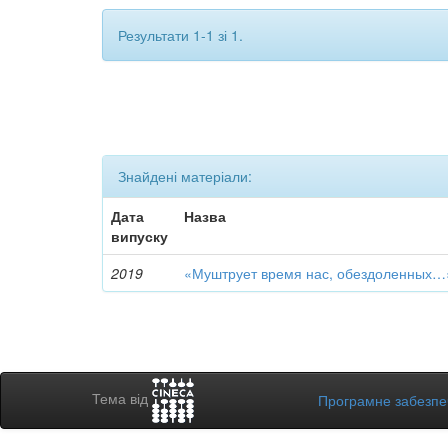
Результати 1-1 зі 1.
Знайдені матеріали:
Дата
Назва
випуску
2019
«Муштрует время нас, обездоленных…
Тема від
Програмне забезп