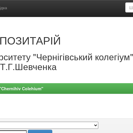
ідка
ПОЗИТАРІЙ
ситету "Чернігівський колегіум
.Т.Г.Шевченка
 "Chernihiv Colehium"