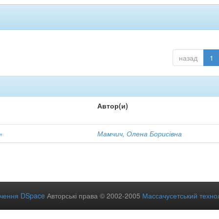
назад
1
Автор(и)
»
Мамчич, Олена Борисівна
ечення DSpace
Авторські права © 2002-2005
Массачусетський технол