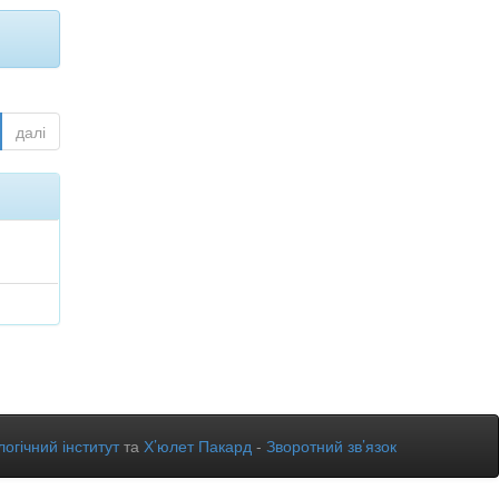
далі
огічний інститут
та
Х’юлет Пакард
-
Зворотний зв’язок