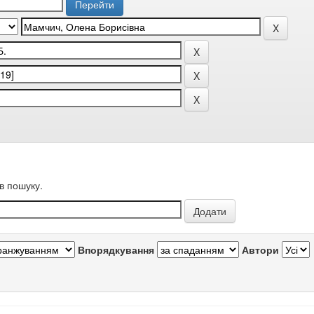
в пошуку.
Впорядкування
Автори