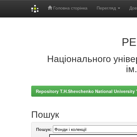
Головна сторінка
Перегляд
Дов
Skip
navigation
РЕ
Національного універ
ім
Repository T.H.Shevchenko National University
Пошук
Пошук: