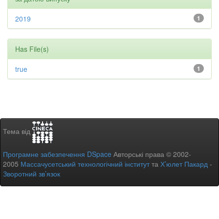
2019
1
Has File(s)
true
1
Тема від
Програмне забезпечення DSpace
Авторські права © 2002-
2005
Массачусетський технологічний інститут
та
Х’юлет Пакард
-
Зворотний зв’язок