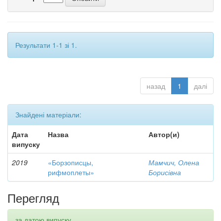
Результати 1-1 зі 1.
назад
1
далі
Знайдені матеріали:
Дата
Назва
Автор(и)
випуску
2019
«Борзописцы,
Мамчич, Олена
рифмоплеты»
Борисівна
Перегляд
за датою випуску