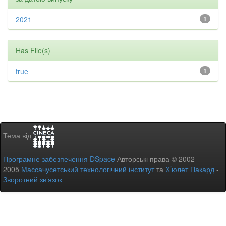
2021
1
Has File(s)
true
1
Тема від
Програмне забезпечення DSpace
Авторські права © 2002-
2005
Массачусетський технологічний інститут
та
Х’юлет Пакард
-
Зворотний зв’язок