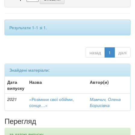
Результати 1-1 зі 1.
назад
1
далі
Знайдені матеріали:
Дата
Назва
Автор(и)
випуску
2021
«Розімкни свої обійми,
Мамчич, Олена
сонце…»
Борисівна
Перегляд
за датою випуску