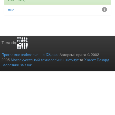
true
1
Тема від
Програмне забезпечення DSpace
Авторські права © 2002-
2005
Массачусетський технологічний інститут
та
Х’юлет Пакард
-
Зворотний зв’язок