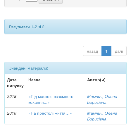
Результати 1-2 зі 2.
назад
1
далі
Знайдені матеріали:
Дата
Назва
Автор(и)
випуску
2018
«Під маскою взаємного
Мамчич, Олена
кохання...»
Борисівна
2018
«На престолі життя…»
Мамчич, Олена
Борисівна