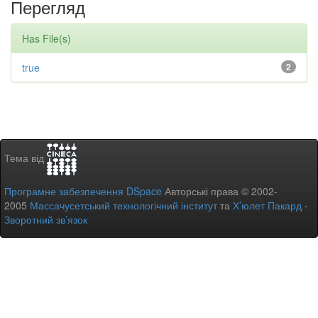
Перегляд
Has File(s)
true
2
Тема від
Програмне забезпечення DSpace
Авторські права © 2002-
2005
Массачусетський технологічний інститут
та
Х’юлет Пакард
-
Зворотний зв’язок