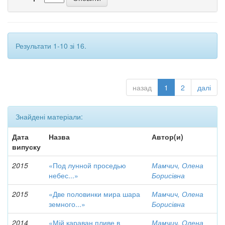
Результати 1-10 зі 16.
назад
1
2
далі
Знайдені матеріали:
Дата
Назва
Автор(и)
випуску
2015
«Под лунной проседью
Мамчич, Олена
небес...»
Борисівна
2015
«Две половинки мира шара
Мамчич, Олена
земного...»
Борисівна
2014
«Мій караван пливе в
Мамчич, Олена