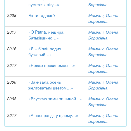
пустелях віку...»
Борисівна
2008
Як ти гадаєш?
Мамчич, Олена
Борисівна
2017
«O Patria, нещира
Мамчич, Олена
Батьківщино…»
Борисівна
2016
«Я – білий подих
Мамчич, Олена
бузковий…»
Борисівна
2017
«Невже прокинемось...»
Мамчич, Олена
Борисівна
2008
«Закивала осень
Мамчич, Олена
желтоватым цветом…»
Борисівна
2008
«Впускаю зимы тишиной...»
Мамчич, Олена
Борисівна
2017
«А насправді, у цілому…»
Мамчич, Олена
Борисівна