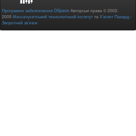
Програмне забезпечення DSpace
Авторські права © 2002-
2005
Массачусетський технологічний інститут
та
Х’юлет Пакард
-
Зворотний зв’язок