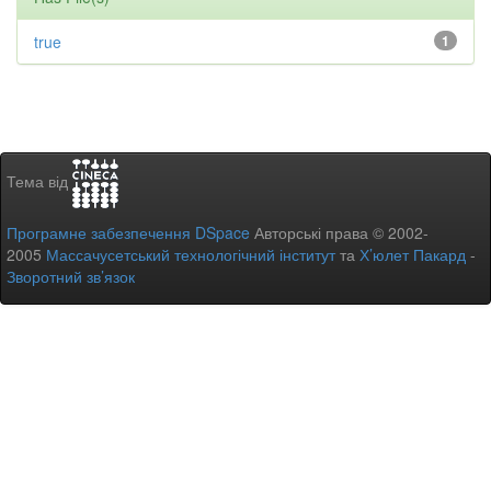
true
1
Тема від
Програмне забезпечення DSpace
Авторські права © 2002-
2005
Массачусетський технологічний інститут
та
Х’юлет Пакард
-
Зворотний зв’язок