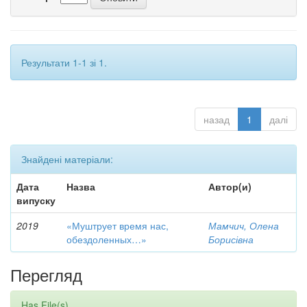
Результати 1-1 зі 1.
назад
1
далі
Знайдені матеріали:
Дата
Назва
Автор(и)
випуску
2019
«Муштрует время нас,
Мамчич, Олена
обездоленных…»
Борисівна
Перегляд
Has File(s)