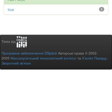
true
1
Тема від
Програмне забезпечення DSpace
Авторські права © 2002-
2005
Массачусетський технологічний інститут
та
Х’юлет Пакард
-
Зворотний зв’язок